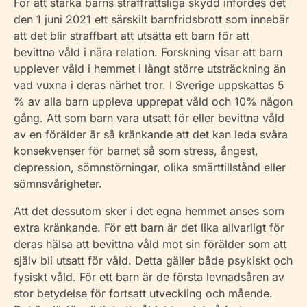
För att stärka barns straffrättsliga skydd infördes det
den 1 juni 2021 ett särskilt barnfridsbrott som innebär
att det blir straffbart att utsätta ett barn för att
bevittna våld i nära relation. Forskning visar att barn
upplever våld i hemmet i långt större utsträckning än
vad vuxna i deras närhet tror. I Sverige uppskattas 5
% av alla barn uppleva upprepat våld och 10% någon
gång. Att som barn vara utsatt för eller bevittna våld
av en förälder är så kränkande att det kan leda svåra
konsekvenser för barnet så som stress, ångest,
depression, sömnstörningar, olika smärttillstånd eller
sömnsvårigheter.
Att det dessutom sker i det egna hemmet anses som
extra kränkande. För ett barn är det lika allvarligt för
deras hälsa att bevittna våld mot sin förälder som att
själv bli utsatt för våld. Detta gäller både psykiskt och
fysiskt våld. För ett barn är de första levnadsåren av
stor betydelse för fortsatt utveckling och mående.